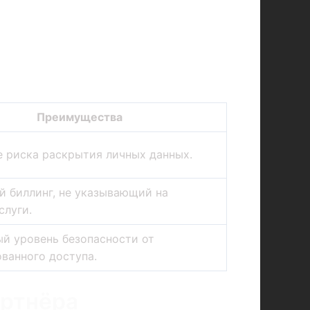
Преимущества
 риска раскрытия личных данных.
 биллинг, не указывающий на
слуги.
й уровень безопасности от
ванного доступа.
артнёра