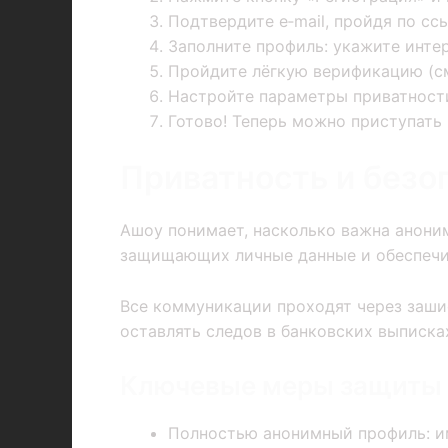
Подтвердите e‑mail, пройдя по сс
Заполните профиль: укажите инте
Пройдите лёгкую верификацию (см
Настройте параметры приватности
Готово! Теперь можно приступать
Приватность и безо
Ашоу понимает, насколько важна аноним
защищающих личные данные и обеспечи
Все коммуникации проходят через заши
оставлять следов в банковских выписка
Ключевые меры защиты
Полностью анонимный профиль: им