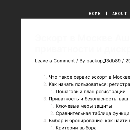
Skip
Post
to
navigation
HOME
ABOUT
content
Эскорт в Москве Аш
приватности и диск
Leave a Comment
/ By
backup_13db89
/
2
Что такое сервис эскорт в Москв
Как начать пользоваться: регистр
Пошаговый план регистрации
Приватность и безопасность: ваш
Ключевые меры защиты
Сравнительная таблица функц
Выбор и бронирование: как найти
Критерии выбора