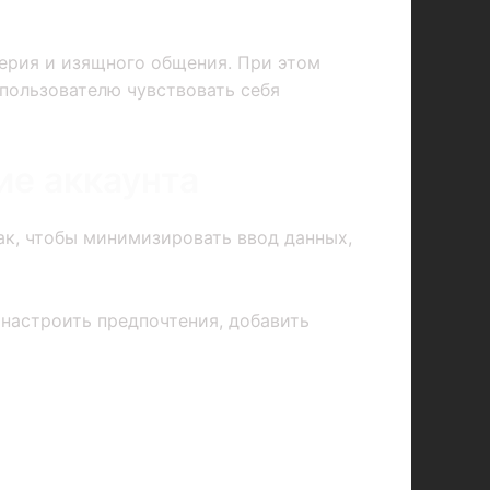
верия и изящного общения. При этом
 пользователю чувствовать себя
ие аккаунта
ак, чтобы минимизировать ввод данных,
 настроить предпочтения, добавить