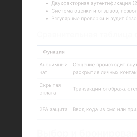
Двухфакторная аутентификация (2F
Система оценки и отзывов, позво
Регулярные проверки и аудит без
Сравнительная таблица
Функция
Анонимный
Общение происходит вну
чат
раскрытия личных контак
Скрытая
Транзакции отображаются
оплата
2FA защита
Ввод кода из смс или при
Выбор и бронирован