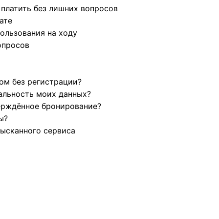
 платить без лишних вопросов
ате
ользования на ходу
опросов
ом без регистрации?
альность моих данных?
ерждённое бронирование?
ы?
зысканного сервиса