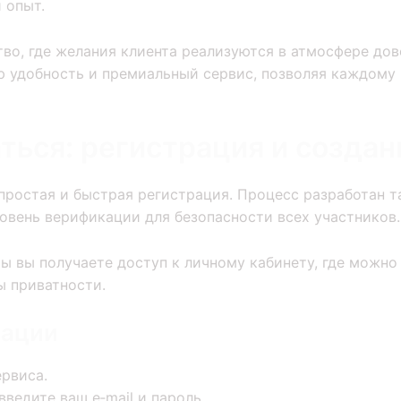
 опыт.
тво, где желания клиента реализуются в атмосфере до
ю удобность и премиальный сервис, позволяя каждому
ться: регистрация и создан
ростая и быстрая регистрация. Процесс разработан т
овень верификации для безопасности всех участников.
 вы получаете доступ к личному кабинету, где можно
ы приватности.
рации
ервиса.
ведите ваш e‑mail и пароль.