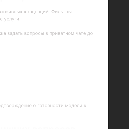
клюзивных концепций. Фильтры
е услуги.
же задать вопросы в приватном чате до
подтверждение о готовности модели к