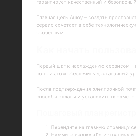
гарантирует качественный и безопасный
Главная цель Ашоу – создать пространс
сервис сочетает в себе технологическу
особенным.
Как начать пользова
Первый шаг к наслаждению сервисом – п
но при этом обеспечить достаточный ур
После подтверждения электронной почты
способы оплаты и установить параметр
Пошаговый план регист
Перейдите на главную страницу с
Нажмите кнопку «Регистрация» и в