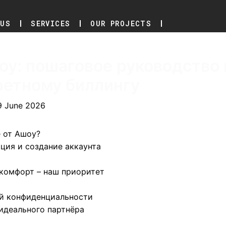
 US
SERVICES
OUR PROJECTS
CONTACT US
оу: пошаговое руководство 
ретному биллингу
9 June 2026
е от Ашоу?
ация и создание аккаунта
 комфорт – наш приоритет
ий конфиденциальности
 идеального партнёра