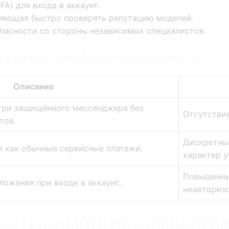
A) для входа в аккаунт.
ляющая быстро проверять репутацию моделей.
опасности со стороны независимых специалистов.
 функций конфиденциальности
Описание
три защищённого мессенджера без
Отсутствие
тов.
Дискретный
 как обычные сервисные платежи.
характер у
Повышенны
ложения при входе в аккаунт.
неавторизо
ие: как найти идеального п