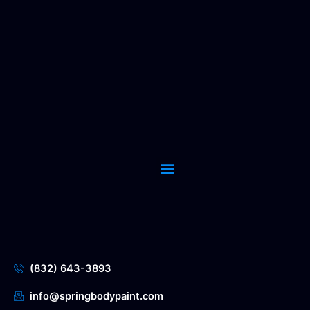
Menu
(832) 643-3893
info@springbodypaint.com