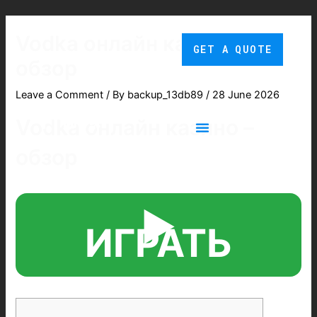
Skip
Post
to
navigation
Vodka онлайн казино –
content
GET A QUOTE
обзор
Leave a Comment
/ By
backup_13db89
/
28 June 2026
F
L
Y
Vodka онлайн казино –
Menu
a
i
e
OUR PROJECTS
CONTACT US
c
n
l
обзор
e
k
p
b
e
o
d
o
i
▶️
k
n
ИГРАТЬ
-
f