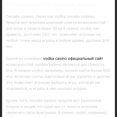
Возможности онлайн казино
Онлайн казино, такие как vodka онлайн казино,
предлагают игрокам широкий спектр возможностей
для игры и развлечения. Вход в казино vodka, как
правило, доступен 24/7, что позволяет игрокам из
любой точки мира играть в любое время, удобное для
них.
Одной из основных
vodka casino официальный сайт
возможностей онлайн казино является доступность
игр. В казино vodka, например, можно найти более 500
игр, включая слоты, карточные игры, рулетку и другие.
Это позволяет игрокам выбрать игру, которая им
понравится, и играть в нее сколько угодно.
Кроме того, онлайн казино предлагают различные
бонусы и акции, которые могут помочь игрокам
увеличить свои выигрыши. В казино vodka, например,