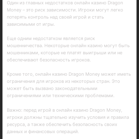
Один из главных недостатков онлайн казино Dragon
Money – это риск зависимости. Игроки могут легко
потерять контроль над своей игрой и стать
зависимыми от игры.
Еще одним недостатком является риск
мошенничества. Некоторые онлайн казино могут быть
мошенниками, которые не платят выигрыши или не
обеспечивают безопасность игроков.
Кроме того, онлайн казино Dragon Money может иметь
ограничения для игроков из некоторых стран. Это
может быть вызвано законодательными
ограничениями или техническими проблемами.
Важно: перед игрой в онлайн казино Dragon Money,
игроки должны тщательно изучить условия и правила
ресурса, а также обеспечить безопасность своих
данных и финансовых операций.