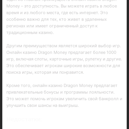
Money – это доступность. Вы можете играть в любое
время и из любого места, где есть интернет. Это
особенно важно для тех, кто живет в удаленных
регионах или имеет ограниченный доступ к
традиционным казино.
Другим преимуществом является широкий выбор игр.
Онлайн казино Dragon Money предлагает более 1000
игр, включая слоты, карточные игры, рулетку и другие.
Это обеспечивает игрокам широкие возможности для
поиска игры, которая им понравится.
Кроме того, онлайн казино Dragon Money предлагает
привлекательные бонусы и программы лояльности.
Это может помочь игрокам увеличить свой банкролл и
улучшить свои шансы на выигрыш.
Недостатки: